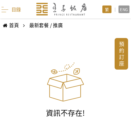
目錄
繁
|
ENG
首頁
最新套餐 / 推廣
預
約
訂
座
資訊不存在!